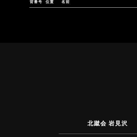
背番号
位置
名前
北蹴会 岩見沢