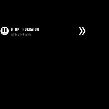
BTOP_HOKKAIDO
@BtopHokkaido
Tweets by BtopHokkaido