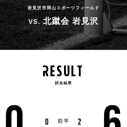
岩見沢市岡山スポーツフィールド
北蹴会 岩見沢
VS.
resu
l
t
0
6
試合結果
0
2
前半