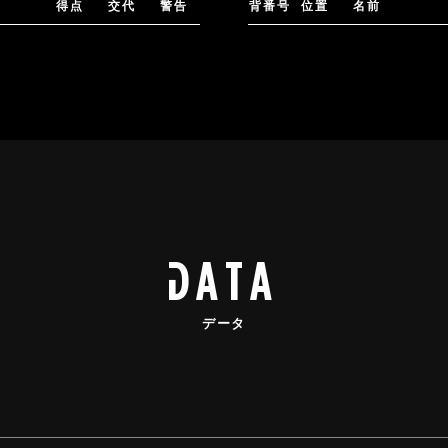
得点
交代
警告
背番号
位置
名前
data
データ