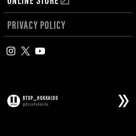
PRIVACY POLICY
BTOP_HOKKAIDO
@BtopHokkaido
Tweets by BtopHokkaido