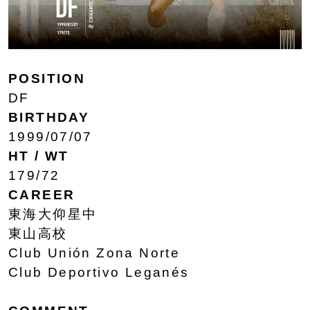
POSITION
DF
BIRTHDAY
1999/07/07
HT / WT
179/72
CAREER
東海大仰星中
東山高校
Club Unión Zona Norte
Club Deportivo Leganés