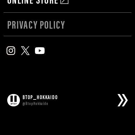
PRIVACY POLICY
BTOP_HOKKAIDO
@BtopHokkaido
Tweets by BtopHokkaido