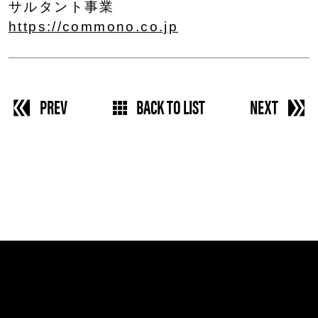
サルタント事業
https://commono.co.jp
PREV
BACK TO LIST
NEXT